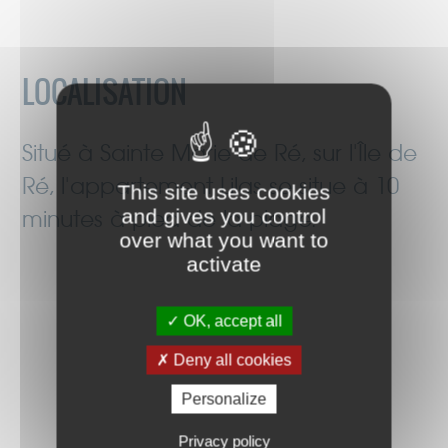
LOCALISATION
Situé à Sainte Marie de Ré, sur l'Île de
Ré, l'appartement Lilas se situe à 10
This site uses cookies
and gives you control
minutes à pied de la plage.
over what you want to
activate
OK, accept all
Deny all cookies
Personalize
Privacy policy