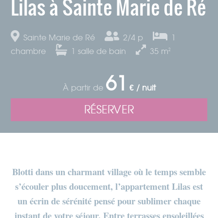
Lilas à Sainte Marie de Ré
Sainte Marie de Ré
2/4 p
1
chambre
1
salle de bain
35
m²
61
À partir de
€ / nuit
RÉSERVER
Blotti dans un charmant village où le temps semble
s’écouler plus doucement, l’appartement Lilas est
un écrin de sérénité pensé pour sublimer chaque
instant de votre séjour. Entre terrasses ensoleillées