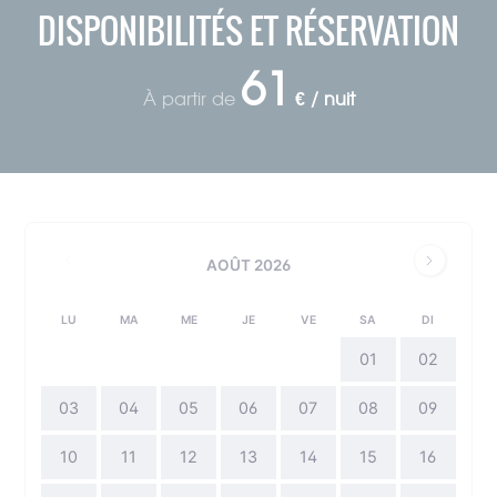
DISPONIBILITÉS ET RÉSERVATION
61
À partir de
€ / nuit
AOÛT 2026
LU
MA
ME
JE
VE
SA
DI
01
02
03
04
05
06
07
08
09
10
11
12
13
14
15
16