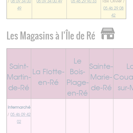
/
06 09 34 00
06 09 34 00 49
05 46 29 90 33
Taxi Olivier /
49
05 46 29 08
42
Les Magasins à l’Île de Ré
Le
Saint-
Sainte-
L
La Flotte-
Bois-
Martin-
Marie-
Coua
en-Ré
Plage-
de-Ré
de-Ré
sur-
en-Ré
Intermarché
/
05 46 09 42
02