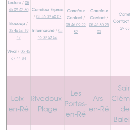
Leclerc
/
05
46 09 42 80
Carrefour Express
Carrefour
Carrefour
Carre
/
05 46 09 60 07
Contact
/
Contact
/
Contact 
Biocoop
/
05 46 09 22
05 46 30 25
29 83
05 46 56 19
Intermarché
/
05
82
03
47
46 09 52 56
Vival
/
05 46
67 44 84
Sai
Les
Loix-
Rivedoux-
Ars-
Clém
Portes-
en-Ré
Plage
en-Ré
de
en-Ré
Bale