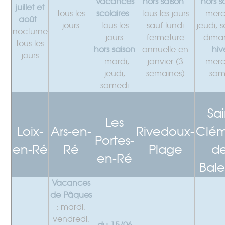
Vacances
hors saison
:
hors s
juillet et
tous les
scolaires
:
tous les jours
merc
août
:
jours
tous les
sauf lundi
jeudi, 
nocturne
jours
fermeture
dima
tous les
hors saison
annuelle en
hiv
jours
: mardi,
janvier (3
merc
jeudi,
semaines)
sam
samedi
Sai
Les
Loix-
Ars-en-
Rivedoux-
Clém
Portes-
en-Ré
Ré
Plage
de
en-Ré
Bale
Vacances
de Pâques
: mardi,
vendredi,