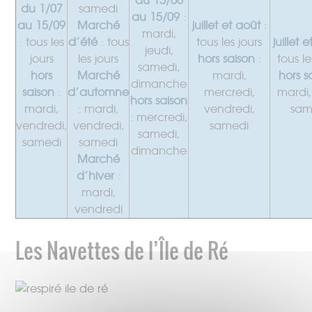
du 15/06
du 1/07
samedi
au 15/09
:
au 15/09
Marché
juillet et août
:
mardi,
: tous les
d’été
: tous
tous les jours
juillet 
jeudi,
jours
les jours
hors saison
:
tous le
samedi,
hors
Marché
mardi,
hors s
dimanche
saison
:
d’automne
mercredi,
mardi,
hors saison
mardi,
: mardi,
vendredi,
sam
: mercredi,
vendredi,
vendredi,
samedi
samedi,
samedi
samedi
dimanche
Marché
d’hiver
:
mardi,
vendredi
Les Navettes de l’Île de Ré