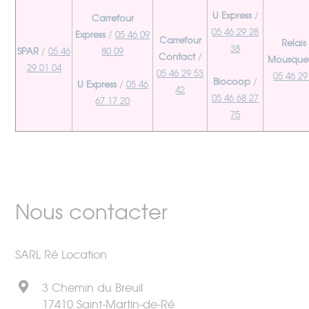
U Express
/
Carrefour
05 46 29 28
Express
/
05 46 09
Carrefour
Relais
38
SPAR
/
05 46
80 09
Contact
/
Mousquet
29 01 04
05 46 29 53
05 46 29
Biocoop
/
U Express
/
05 46
42
05 46 68 27
67 17 20
75
Nous contacter
SARL Ré Location
3 Chemin du Breuil
17410 Saint-Martin-de-Ré