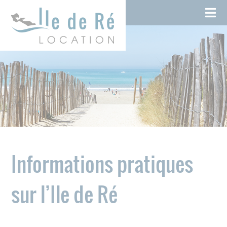
Skip
Cookies management panel
to
content
Informations pratiques
sur l’Ile de Ré