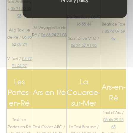
Privacy policy
Taxi Anthony
/
06 71 49 30
98
Ré Taxi Bus /
06 47
16 55 44
Béatrice Taxi
Ré Voyages île de
Allo Taxi Ile
/
05 46 07 69
Ré /
06 68 94 21 06
de Ré /
06 85
Sam Drive VTC /
48
62 68 24
06 24 57 91 96
V Taxi /
07 77
91 44 27
Les
La
Ars-en-
Portes-
Ars en Ré
Couarde-
Ré
en-Ré
sur-Mer
Taxi d’Ars /
Taxi Les
05 46 29 25
Portes-en-Ré
Taxi Olivier ABC /
Le Taxi Brousse /
65