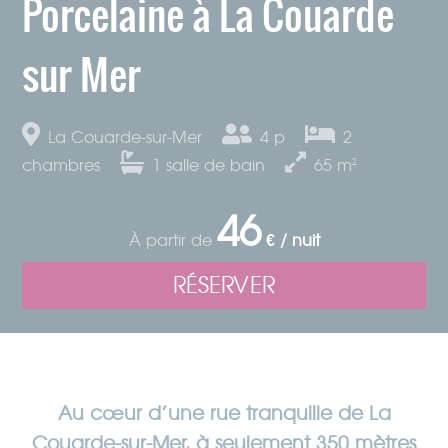
Porcelaine à La Couarde
sur Mer
La Couarde-sur-Mer
4 p
2
chambres
1
salle de bain
65
m²
46
À partir de
€ / nuit
RÉSERVER
Au cœur d’une rue tranquille de La
Couarde-sur-Mer, à seulement 350 mètres