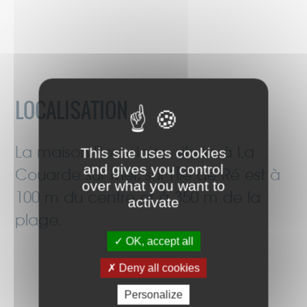
LOCALISATION
La maison Porcelaine située à La
This site uses cookies
and gives you control
Couarde sur Mer, sur l'Île de Ré est à
over what you want to
100 m du centre et à 350 m de la
activate
plage.
OK, accept all
Deny all cookies
Personalize