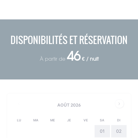
DISPONIBILITÉS ET RÉSERVATION
46
À partir de
€ / nuit
AOÛT 2026
LU
MA
ME
JE
VE
SA
DI
01
02