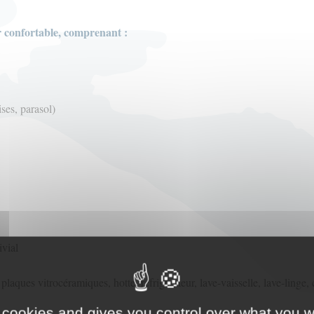
r confortable, comprenant :
ses, parasol)
ivial
laques vitrocéramiques, hotte, réfrigérateur, lave-vaisselle, lave-linge, 
 cookies and gives you control over what you w