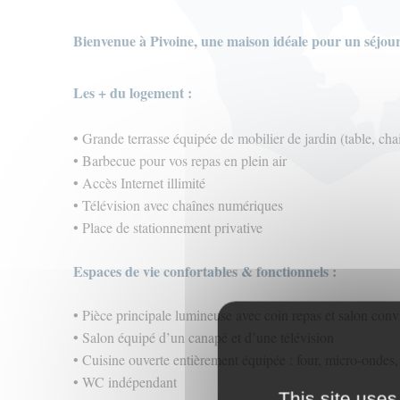
Bienvenue à Pivoine, une maison idéale pour un séjou
Les + du logement :
• Grande terrasse équipée de mobilier de jardin (table, chai
• Barbecue pour vos repas en plein air
• Accès Internet illimité
• Télévision avec chaînes numériques
• Place de stationnement privative
Espaces de vie confortables & fonctionnels :
• Pièce principale lumineuse avec coin repas et salon conv
• Salon équipé d’un canapé et d’une télévision
• Cuisine ouverte entièrement équipée : four, micro-ondes, p
• WC indépendant
This site uses