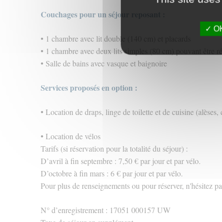
Couchages pour un séjour reposant :
OK
• 1 chambre avec lit double (140 cm) et placards
• 1 chambre avec deux lits simples (80 cm) pouvant être ré
• Salle de bains avec vasque et baignoire
Services proposés en option :
• Location de draps, linge de toilette et de cuisine (alèses, 
• Location de vélos
Tarifs (si réservation pour la totalité du séjour) :
D’avril à fin septembre : 7,50 € par jour et par vélo.
D’octobre à fin mars : 6 € par jour et par vélo.
Pour plus de renseignements ou pour réserver, n'hésitez pa
N° d’enregistrement : 17051 000157 UW