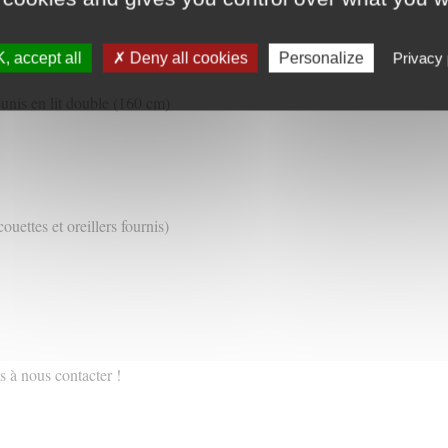
, accept all
Deny all cookies
Personalize
Privacy 
unis en lit double (160 cm)
couettes et oreillers fournis)
s à nous contacter !