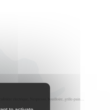
cafetière électrique, Nespresso, bouilloire, grille-pain…
ant to activate