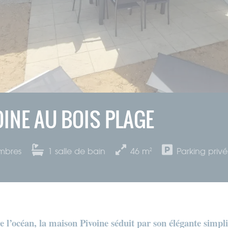
INE AU BOIS PLAGE
mbres
1
salle de bain
46
m²
Parking privé
 l’océan, la maison Pivoine séduit par son élégante simpli