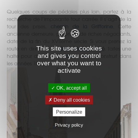
Quelques coups de pédales plus loin, partez à la
recherche de l’imposante tour carrée. Il s’agit de la
tour des prises,
chemin de la Grifforine.
Cette
ancienne demeure, propriété de riches négociants,
date de la fin du XVIIème siècle. Si vous prenez la
This site uses cookies
route en direction de
Saint Martin de Ré
, faites une
and gives you control
halte pour découvrir le
four à chaux
construit dans
over what you want to
les années 1840.
activate
OK, accept all
Deny all cookies
Personalize
Privacy policy