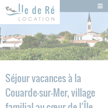
Skip
Cookies management panel
to
content
Séjour vacances à la
Couarde-sur-Mer, village
familial au cœur de l’Île